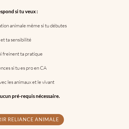
spond si tu veux :
tion animale même si tu débutes
et ta sensibilité
 freinent ta pratique
ces si tu es pro en CA
vec les animaux et le vivant
Aucun pré-requis nécessaire.
IR RELIANCE ANIMALE