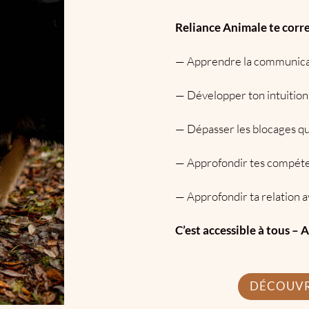
Reliance Animale te corre
— A
pprendre la communica
— D
évelopper ton intuition 
— Dépasser les blocages qui
— Approfondir tes compéten
— A
pprofondir ta relation a
C’est accessible à tous – 
DÉCOUVR